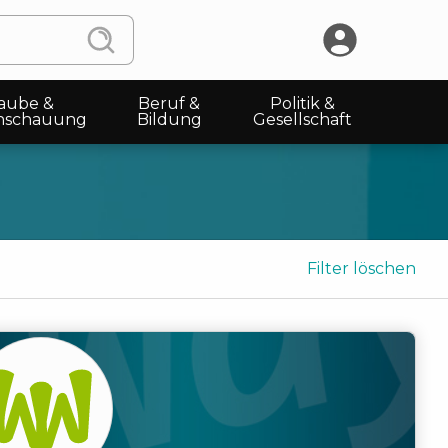
aube &
Beruf &
Politik &
nschauung
Bildung
Gesellschaft
Filter löschen