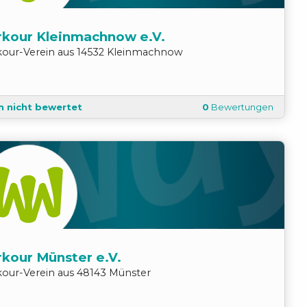
rkour Kleinmachnow e.V.
kour
-
Verein
aus
14532
Kleinmachnow
h nicht bewertet
0
Bewertungen
rkour Münster e.V.
kour
-
Verein
aus
48143
Münster