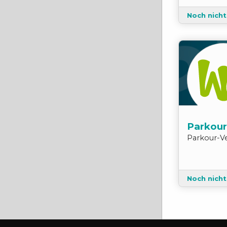
Noch nich
Parkour
Parkour
-
V
Noch nich