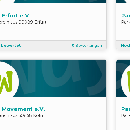
Erfurt e.V.
Pa
erein
aus
99089
Erfurt
Par
t bewertet
0
Bewertungen
Noc
 Movement e.V.
Pa
erein
aus
50858
Köln
Par