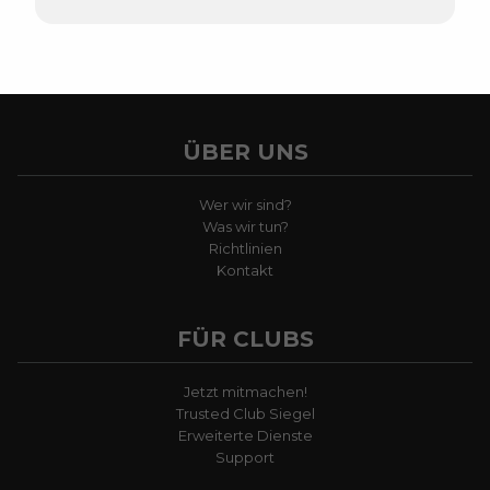
ÜBER UNS
Wer wir sind?
Was wir tun?
Richtlinien
Kontakt
FÜR CLUBS
Jetzt mitmachen!
Trusted Club Siegel
Erweiterte Dienste
Support