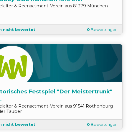
telalter & Reenactment
-
Verein
aus
81379
München
h nicht bewertet
0
Bewertungen
torisches Festspiel "Der Meistertrunk"
.
telalter & Reenactment
-
Verein
aus
91541
Rothenburg
der Tauber
h nicht bewertet
0
Bewertungen