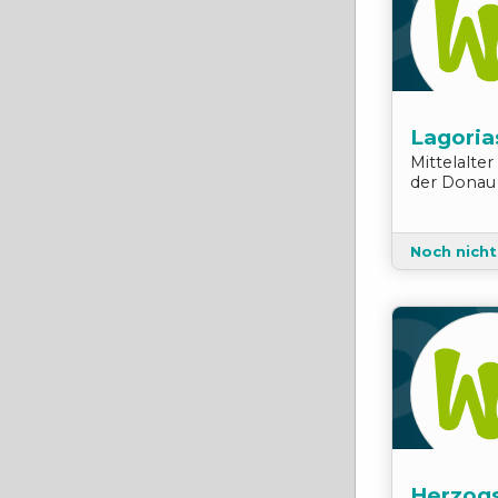
Lagorias
Mittelalte
der Donau
Noch nich
Herzogs