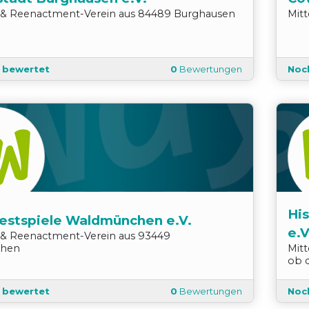
r & Reenactment
-
Verein
aus
84489
Burghausen
Mit
t bewertet
0
Bewertungen
Noc
His
estspiele Waldmünchen e.V.
e.V
r & Reenactment
-
Verein
aus
93449
hen
Mit
ob 
t bewertet
0
Bewertungen
Noc