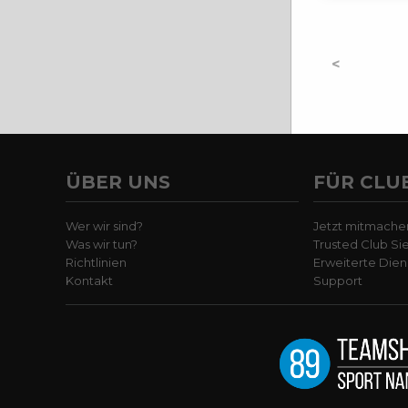
<
ÜBER UNS
FÜR CLU
Wer wir sind?
Jetzt mitmache
Was wir tun?
Trusted Club Si
Richtlinien
Erweiterte Dien
Kontakt
Support