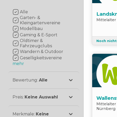
Alle
Landskn
Garten- &
Mittelalte
Kleingartenvereine
Modellbau
Gaming & E-Sport
Oldtimer &
Noch nich
Fahrzeugclubs
Wandern & Outdoor
Geselligkeitsvereine
mehr
Bewertung
:
Alle
Preis
:
Keine Auswahl
Wallenst
Mittelalte
Nürnberg
Merkmale
:
Keine