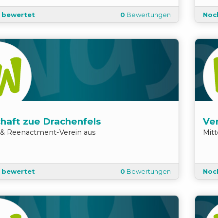
t bewertet
0
Bewertungen
Noc
chaft zue Drachenfels
Ver
r & Reenactment
-
Verein
aus
Mit
t bewertet
0
Bewertungen
Noc