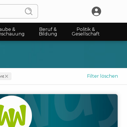
aube &
Beruf &
Politik &
nschauung
Bildung
Gesellschaft
Filter löschen
ent