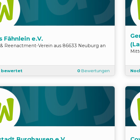
Gem
 Fähnlein e.V.
(La
r & Reenactment
-
Verein
aus
86633
Neuburg an
Mit
t bewertet
0
Bewertungen
Noc
tadt Burghausen e.V.
Co