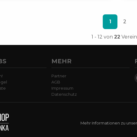
1
2
1
-
12
von
22
Verei
BS
MEHR
n!
Partner
egel
AGB
ste
Impressum
Datenschutz
Mehr Informationen zu unse