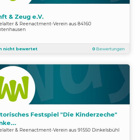
ft & Zeug e.V.
telalter & Reenactment
-
Verein
aus
84160
ntenhausen
h nicht bewertet
0
Bewertungen
torisches Festspiel "Die Kinderzeche"
nke...
telalter & Reenactment
-
Verein
aus
91550
Dinkelsbühl