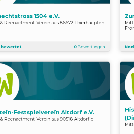
echtstross 1504 e.V.
Zun
r & Reenactment
-
Verein
aus
86672
Thierhaupten
Mit
Fro
t bewertet
0
Bewertungen
Noc
His
ein-Festspielverein Altdorf e.V.
(Di
r & Reenactment
-
Verein
aus
90518
Altdorf b.
Mit