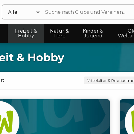
Freizeit &
Natur &
Kinder &
Gl
Hobby
Tiere
Jugend
Welta
zeit & Hobby
r:
Mittelalter & Reenactm