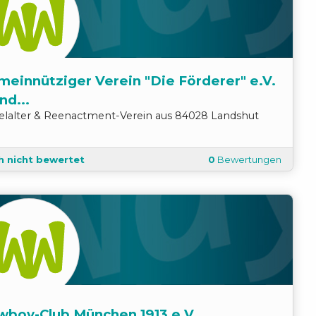
einnütziger Verein "Die Förderer" e.V.
nd...
telalter & Reenactment
-
Verein
aus
84028
Landshut
h nicht bewertet
0
Bewertungen
wboy-Club München 1913 e.V.