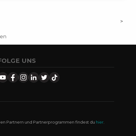
>
nen
FOLGE UNS
ren Partnern und Partnerprogrammen findest du
hier
.