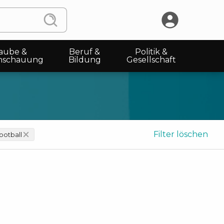
aube &
Beruf &
Politik &
nschauung
Bildung
Gesellschaft
Filter löschen
ootball