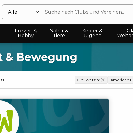
Freizeit &
Natur &
Kinder &
Gl
Hobby
Tiere
Jugend
Welta
t & Bewegung
r:
Ort:
Wetzlar
American F