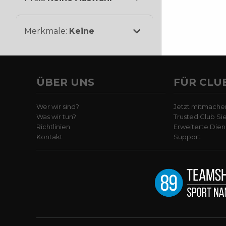
Merkmale
:
Keine
ÜBER UNS
FÜR CLU
Wer wir sind?
Jetzt mitmache
Was wir tun?
Trusted Club Si
Richtlinien
Erweiterte Dien
Kontakt
Support