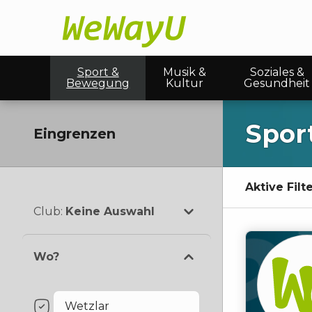
Sport &
Musik &
Soziales &
Bewegung
Kultur
Gesundheit
Spor
Eingrenzen
Aktive Filte
Club
:
Keine Auswahl
Wo?