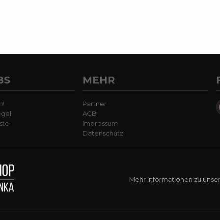
BS
MEHR
n!
Partner
egel
AGB
ste
Impressum
Datenschutz
Mehr Informationen zu unse