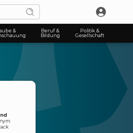
aube &
Beruf &
Politik &
nschauung
Bildung
Gesellschaft
und
onym.
back