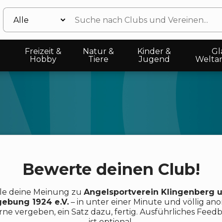
Freizeit &
Natur &
Kinder &
Gl
Hobby
Tiere
Jugend
Welta
Bewerte deinen Club!
ile deine Meinung zu
Angelsportverein Klingenberg 
ebung 1924 e.V.
– in unter einer Minute und völlig an
rne vergeben, ein Satz dazu, fertig. Ausführliches Feed
ist optional.