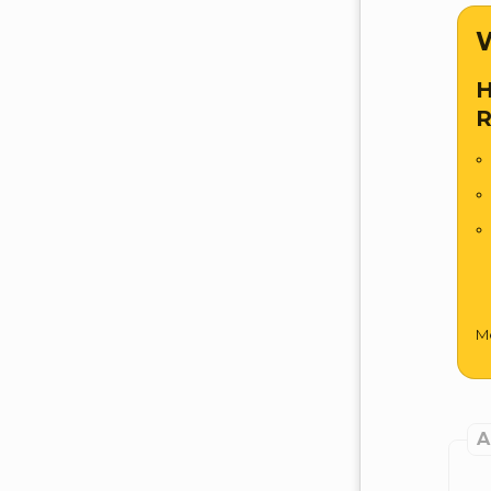
W
H
R
Me
A