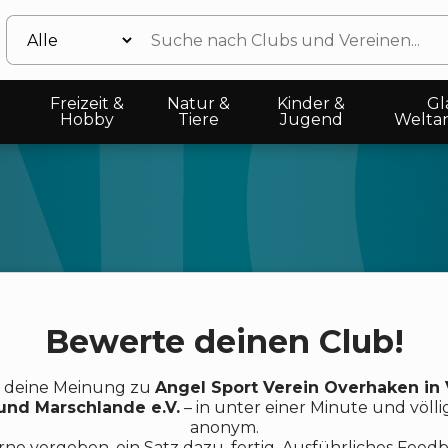
Freizeit &
Natur &
Kinder &
Gl
Hobby
Tiere
Jugend
Welta
Bewerte deinen Club!
e deine Meinung zu
Angel Sport Verein Overhaken in 
und Marschlande e.V.
– in unter einer Minute und völli
anonym.
rne vergeben, ein Satz dazu, fertig. Ausführliches Feed