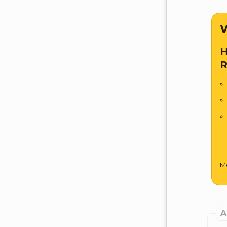
W
H
R
Me
A