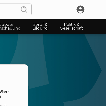
aube &
Beruf &
Politik &
nschauung
Bildung
Gesellschaft
Vier-
g
back