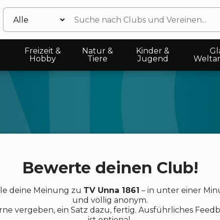
Freizeit &
Natur &
Kinder &
Gl
Hobby
Tiere
Jugend
Welta
Bewerte deinen Club!
ile deine Meinung zu
TV Unna 1861
– in unter einer Min
und völlig anonym.
rne vergeben, ein Satz dazu, fertig. Ausführliches Feed
ist optional.