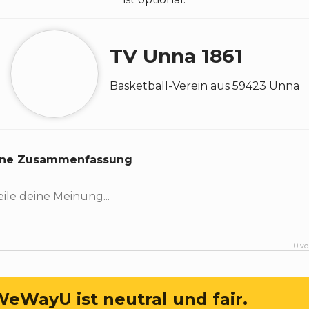
TV Unna 1861
Basketball
-
Verein
aus
59423
Unna
ine Zusammenfassung
eWayU ist neutral und fair.