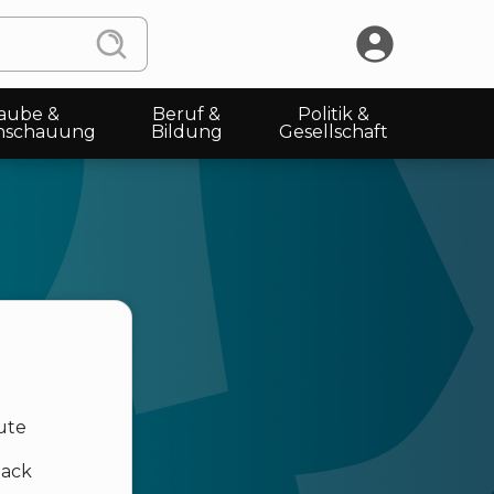
aube &
Beruf &
Politik &
nschauung
Bildung
Gesellschaft
ute
back