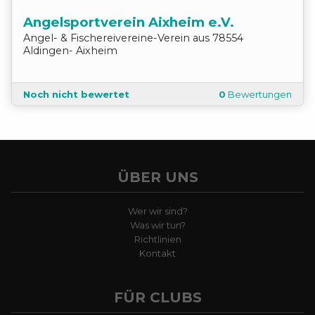
Angelsportverein Aixheim e.V.
Angel- & Fischereivereine
-
Verein
aus
78554
Aldingen- Aixheim
Noch nicht bewertet
0
Bewertungen
ÜBER UNS
Wer wir sind?
Was wir tun?
Richtlinien
Kontakt
FÜR CLUBS